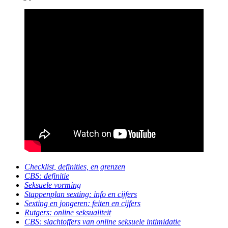
Checklist, definities, en grenzen
CBS: definitie
Seksuele vorming
Stappenplan sexting: info en cijfers
Sexting en jongeren: feiten en cijfers
Rutgers: online seksualiteit
CBS: slachtoffers van online seksuele intimidatie